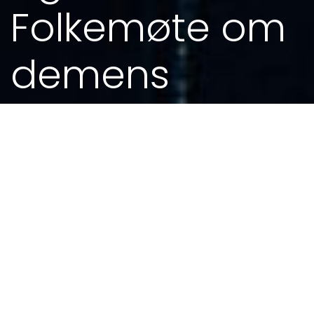
Folkemøte om
demens
18. SEP 2019 - 0.00
Av og til får ein spesielle forespørslar, og
dette var ein fin slik ein. Om eg ville vere
konferansier og ha konsert under
Folkemøte om demens på Rennesøy?
Klart eg ville det!
Stad: Meieriet, Rennesøy.