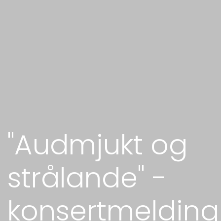
"Audmjukt og
strålande" -
konsertmelding