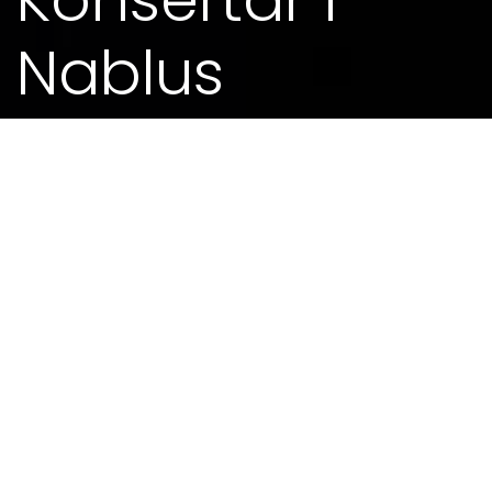
Nablus
26. APR 2016 - 0.00
Festivalen går av stabelen i Nablus 25. april til 2.
mai. (
http://www.nablusfestival.org
).
Venskapsbyen Lille planlegger òg å stille med
ein delegasjon, og mange andre internasjonale
har meldt si deltaking. Kjell Inge Torgersen har
tidlegare spelt med ein oud-spelar frå Nablus,
Jameel Sayeh, og han ønskjer sterkt å besøke
Nablus. Songar og komponist Liv Runesdatter og
fotograf Signe Urdal reiser også, og saman dei
skal halde konsertar og utstilling i området.
Foreninga har fått stønad frå Stavanger