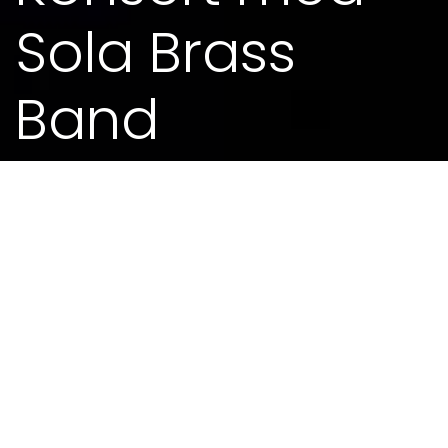
Sola Brass
Band
28. SEP 2017 - 0.00
Clive Zwanswinisky dirigerte, og med heilt ferskt
materiale under bringa, spelte dei fleire av
Torgersens heilt nye låtar – og nokre klassikarar.
Arrangør Haakon Esplo var til stades for å høyre
dei nye arrangmenta.
Det lød virkelig flott – og både Sola Brass Band
og Kjell Inge gjorde noe helt nytt med låtene
hans. Amor Fati, Samme sol, Eg fant ein ring fikk