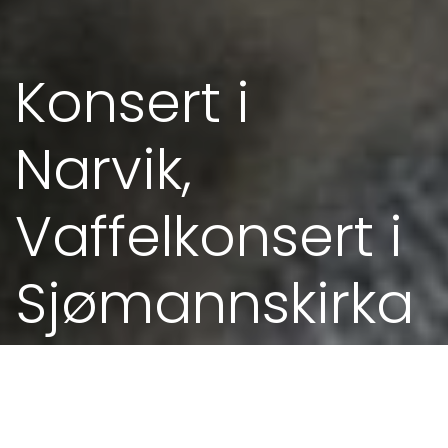
Konsert i
Narvik,
Vaffelkonsert i
Sjømannskirka
15. AUG 2020 - 13.00
Kjøp billettar