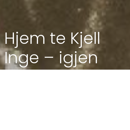
Hjem te Kjell
Inge – igjen
23. MAR 2020 - 20.00
Heime hos Kjell Inge
I koronaens tidsalder: Heilt digitalt, heilt
akustisk. Kom hjem i stua til Kjell Inge, frå di
eiga stue