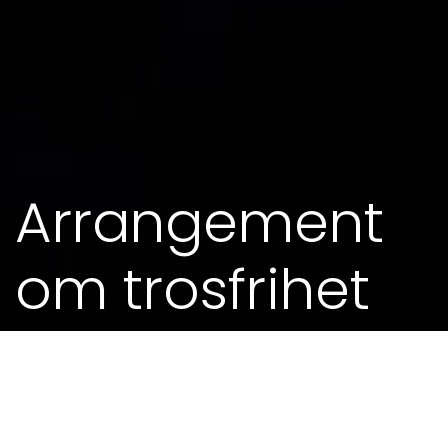
Arrangement
om trosfrihet
26. NOV 2014 - 0.00
Biskop Erling Pettersen blir med og har
appell. Prostiprest Tor Moen Tønnesen deltar.