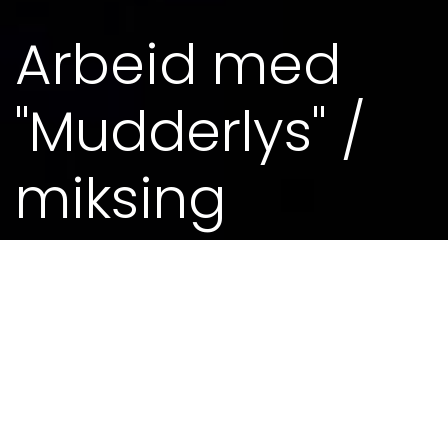
Arbeid med
"Mudderlys" /
miksing
01. FEB 2017 - 0.00
MEIR FRÅ KALENDEREN