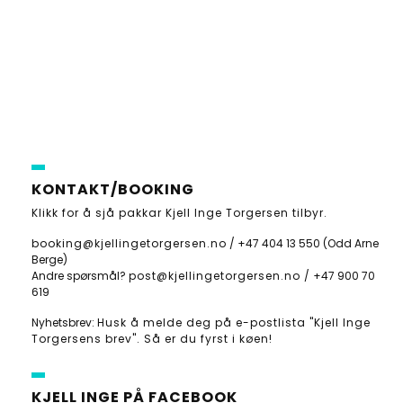
KONTAKT/BOOKING
Klikk for å sjå pakkar Kjell Inge Torgersen tilbyr
.
booking@kjellingetorgersen.no
/
+47 404 13 550
(Odd Arne
Berge)
Andre spørsmål?
post@kjellingetorgersen.no /
+47 900 70
619
Nyhetsbrev:
Husk å melde deg på e-postlista "Kjell Inge
Torgersens brev". Så er du fyrst i køen!
KJELL INGE PÅ FACEBOOK