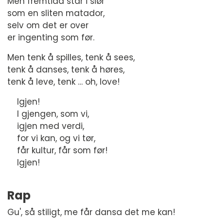
Men fremtida står i slør
som en sliten matador,
selv om det er over
er ingenting som før.
Men tenk å spilles, tenk å sees,
tenk å danses, tenk å høres,
tenk å leve, tenk … oh, love!
Igjen!
I gjengen, som vi,
igjen med verdi,
for vi kan, og vi tør,
får kultur, får som før!
Igjen!
Rap
Gu', så stiligt, me får dansa det me kan!