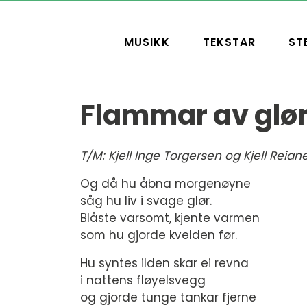
MUSIKK
TEKSTAR
ST
Flammar av glø
T/M: Kjell Inge Torgersen og Kjell Reian
Og då hu åbna morgenøyne
såg hu liv i svage glør.
Blåste varsomt, kjente varmen
som hu gjorde kvelden før.
Hu syntes ilden skar ei revna
i nattens fløyelsvegg
og gjorde tunge tankar fjerne