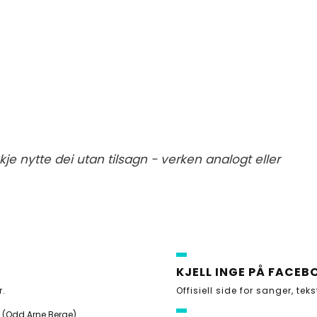
je nytte dei utan tilsagn - verken analogt eller
KJELL INGE PÅ FACEB
r
.
Offisiell side for sanger, tek
(Odd Arne Berge)