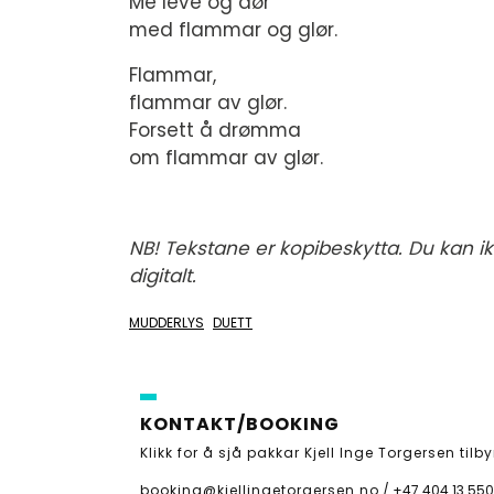
Me leve og dør
med flammar og glør.
Flammar,
flammar av glør.
Forsett å drømma
om flammar av glør.
NB! Tekstane er kopibeskytta. Du kan ikk
digitalt.
MUDDERLYS
DUETT
KONTAKT/BOOKING
Klikk for å sjå pakkar Kjell Inge Torgersen tilby
booking@kjellingetorgersen.no
/
+47 404 13 550