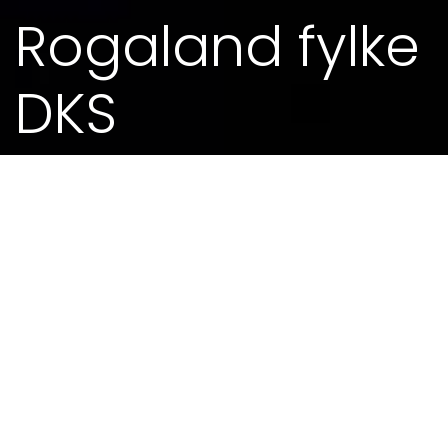
Rogaland fylke
DKS
22. JAN 2018 - 0.00
I denne produksjonen, som er bestilt frå
Rogaland fylkeskommune, blir kyrkjebygga i
fylket presentert gjennom ord og tonar for 8.-10.
klassingar. Dei blir invitert ut av gymsalen og inn
i eit nytt rom – og Kjell Inge Torgersen skriv
spesielt manus for kvar einaste kyrkje. I denne
runden er det skulane i Stavanger som besøker
forskjellige kyrkjer i byen. Tidlegare har trioen
vore både i nord- og sørfylket.