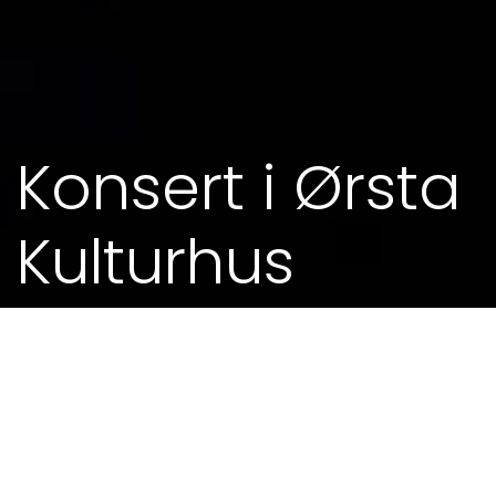
Konsert i Ørsta
Kulturhus
15. DES 2016 - 19.00
15. desember gjer Ørsta seg klar for sin egen
"Nobel-konsert", med musikalsk tonefylgje frå
Kjell Inge Torgersen, som legg lista tett opp mot
jul – og hyllest til Årets eldsjel i Ørsta kommune i