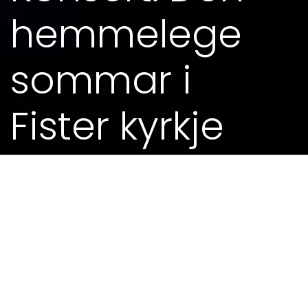
hemmelege
sommar i
Fister kyrkje
21. JUN 2015 - 19.30
Dei syng både frå Kjell Inge Torgersens katalog
og frå Concentus Sekstetts konsertprogram. Dei
har tidlegare gjort konsert i Sandnes og dette
fine samarbeidet gav meirsmak. Torgersen er
kjent frå både sine norske gjendiktingar av Sting
og mykje eige stoff. Concentus Sekstett har