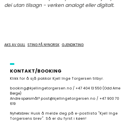
dei utan tilsagn - verken analogt eller digitalt.
AKS AV GULL
STING PÅ NYNORSK
GJENDIKTING
KONTAKT/BOOKING
Klikk for å sjå pakkar Kjell Inge Torgersen tilbyr
.
booking@kjellingetorgersen.no
/
+47 404 13 550
(Odd Arne
Berge)
Andre spørsmål?
post@kjellingetorgersen.no /
+47 900 70
619
Nyhetsbrev:
Husk å melde deg på e-postlista "Kjell Inge
Torgersens brev". Så er du fyrst i køen!